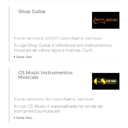
Shop Guitar
Rua do Seminário, 223/227 | Santa Ifigênia, São Paulo
A Loja Shop Guitar é referência em instrumentos
musicais de vários tipos e marcas. Conf...
Saiba Mais
GS Music Instrumentos
Musicais
Rua do Seminário, 162 | Santa Ifigênia, São Paulo
A Loja GS Music é especializada na venda de
instrumentos musicais!
Saiba Mais