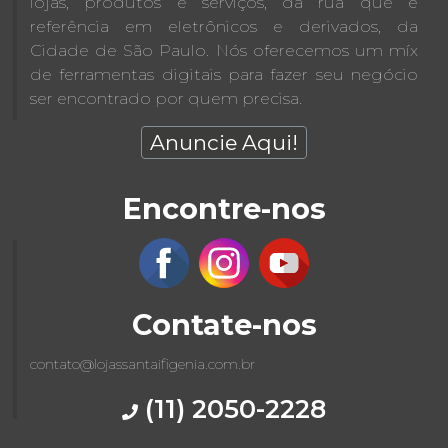
lojas, produtos e serviços, da rua que é
referência em eletrônicos e derivados, da
Cidade de São Paulo. Nós oferecemos um míx
de ferramentas digitais para fazer seu negócio
ser encontrado por quem precisa.
Anuncie Aqui!
Encontre-nos
Contate-nos
contato@lojassantaifigenia.com.br
(11) 2050-2228