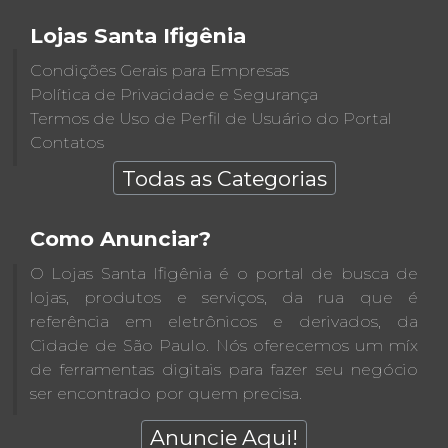
Lojas Santa Ifigênia
Condições Gerais para Empresas
Política de Privacidade e Segurança
Termos de Uso de Perfil de Usuário do Portal
Contatos
Todas as Categorias
Como Anunciar?
O Lojas Santa Ifigênia é o portal de busca de
lojas, produtos e serviços, da rua que é
referência em eletrônicos e derivados, da
Cidade de São Paulo. Nós oferecemos um míx
de ferramentas digitais para fazer seu negócio
ser encontrado por quem precisa.
Anuncie Aqui!