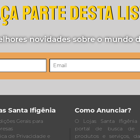
ÇA PARTE DESTA LI
lhores novidades sobre o mundo d
as Santa Ifigênia
Como Anunciar?
ições Gerais para
O Lojas Santa Ifigêni
resas
portal de busca de lo
tica de Privacidade e
produtos e serviços, d