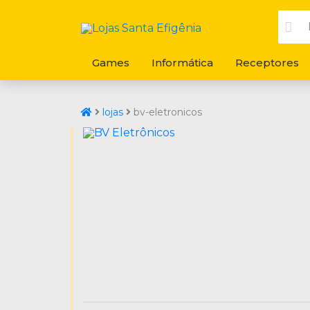
Games
Informática
Receptores
lojas
bv-eletronicos