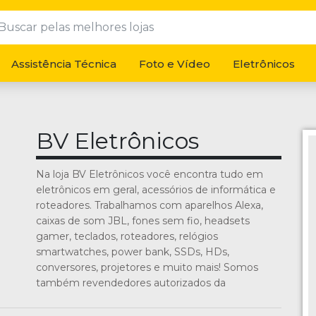
Assistência Técnica
Foto e Vídeo
Eletrônicos
BV Eletrônicos
Na loja BV Eletrônicos você encontra tudo em
eletrônicos em geral, acessórios de informática e
roteadores. Trabalhamos com aparelhos Alexa,
caixas de som JBL, fones sem fio, headsets
gamer, teclados, roteadores, relógios
smartwatches, power bank, SSDs, HDs,
conversores, projetores e muito mais! Somos
também revendedores autorizados da
NovaDigital. Venha nos visitar e conferir nossos
produtos!