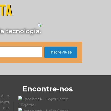
STA
a tecnologia.
Inscreva-se
Encontre-nos
a é o
jas,
a rua