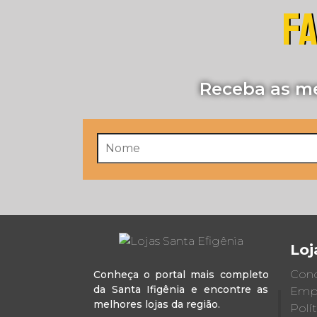
FA
Receba as me
Loj
Cond
Conheça o portal mais completo
da Santa Ifigênia e encontre as
Emp
melhores lojas da região.
Polí