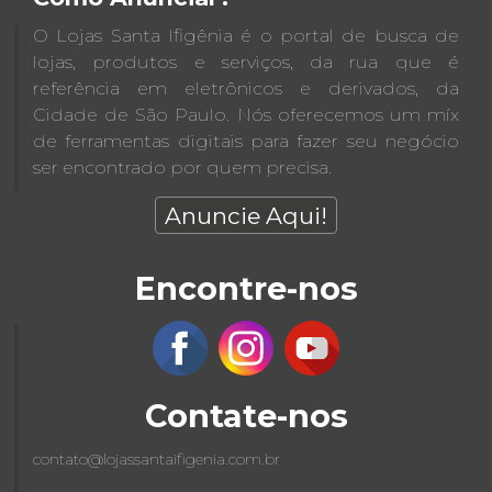
O Lojas Santa Ifigênia é o portal de busca de
lojas, produtos e serviços, da rua que é
referência em eletrônicos e derivados, da
Cidade de São Paulo. Nós oferecemos um míx
de ferramentas digitais para fazer seu negócio
ser encontrado por quem precisa.
Anuncie Aqui!
Encontre-nos
Contate-nos
contato@lojassantaifigenia.com.br