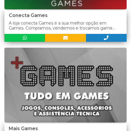
Conecta Games
A loja conecta Games é a sua melhor opção em
Games. Compramos, vendemos e trocamos game...
Mais Games