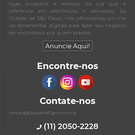
lojas, produtos e serviços, da rua que é
referência em eletrônicos e derivados, da
Cidade de São Paulo. Nós oferecemos um míx
de ferramentas digitais para fazer seu negócio
ser encontrado por quem precisa.
Anuncie Aqui!
Encontre-nos
Contate-nos
contato@lojassantaifigenia.com.br
(11) 2050-2228