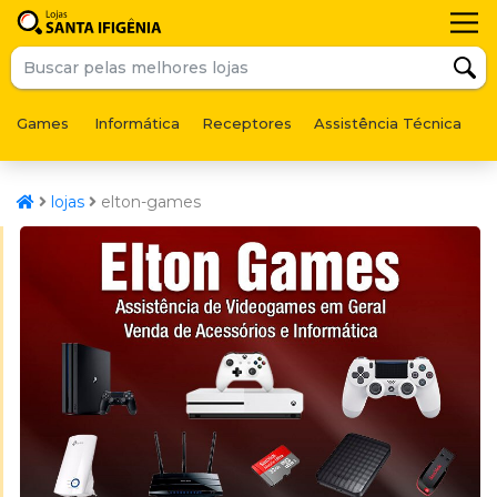
Games
Informática
Receptores
Assistência Técnica
F
lojas
elton-games