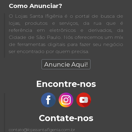
Como Anunciar?
O Lojas Santa Ifigênia é o portal de busca de
lojas, produtos e serviços, da rua que é
referência em eletrônicos e derivados, da
Cidade de São Paulo. Nós oferecemos um míx
de ferramentas digitais para fazer seu negócio
ser encontrado por quem precisa.
Anuncie Aqui!
Encontre-nos
Contate-nos
contato@lojassantaifigenia.com.br