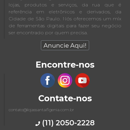
lojas, produtos e serviços, da rua que é
referência em eletrônicos e derivados, da
Cidade de São Paulo. Nós oferecemos um míx
de ferramentas digitais para fazer seu negócio
ser encontrado por quem precisa.
Anuncie Aqui!
Encontre-nos
Contate-nos
contato@lojassantaifigenia.com.br
(11) 2050-2228