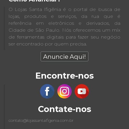
O Lojas Santa Ifigênia é o portal de busca de
lojas, produtos e serviços, da rua que é
referência em eletrônicos e derivados, da
Cidade de São Paulo. Nós oferecemos um míx
de ferramentas digitais para fazer seu negócio
ser encontrado por quem precisa.
Anuncie Aqui!
Encontre-nos
Contate-nos
contato@lojassantaifigenia.com.br