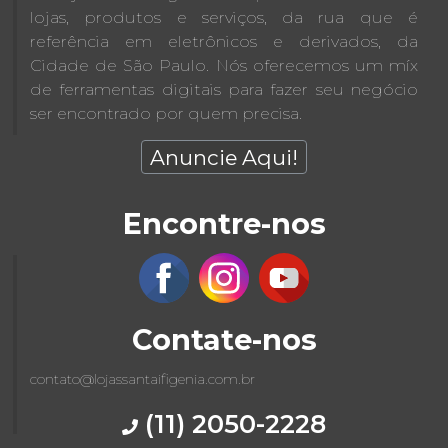
lojas, produtos e serviços, da rua que é
referência em eletrônicos e derivados, da
Cidade de São Paulo. Nós oferecemos um míx
de ferramentas digitais para fazer seu negócio
ser encontrado por quem precisa.
Anuncie Aqui!
Encontre-nos
Contate-nos
contato@lojassantaifigenia.com.br
(11) 2050-2228