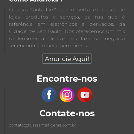
O Lojas Santa Ifigênia é o portal de busca de
lojas, produtos e serviços, da rua que é
referência em eletrônicos e derivados, da
Cidade de São Paulo. Nós oferecemos um míx
de ferramentas digitais para fazer seu negócio
ser encontrado por quem precisa.
Anuncie Aqui!
Encontre-nos
Contate-nos
contato@lojassantaifigenia.com.br