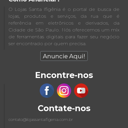
O Lojas Santa Ifigênia é o portal de busca de
lojas, produtos e serviços, da rua que é
referência em eletrônicos e derivados, da
Cidade de São Paulo. Nós oferecemos um míx
de ferramentas digitais para fazer seu negócio
ser encontrado por quem precisa.
Anuncie Aqui!
Encontre-nos
Contate-nos
contato@lojassantaifigenia.com.br