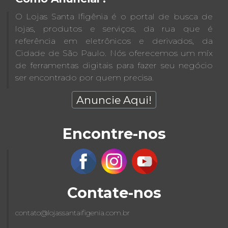
O Lojas Santa Ifigênia é o portal de busca de
lojas, produtos e serviços, da rua que é
referência em eletrônicos e derivados, da
Cidade de São Paulo. Nós oferecemos um míx
de ferramentas digitais para fazer seu negócio
ser encontrado por quem precisa.
Anuncie Aqui!
Encontre-nos
Contate-nos
contato@lojassantaifigenia.com.br