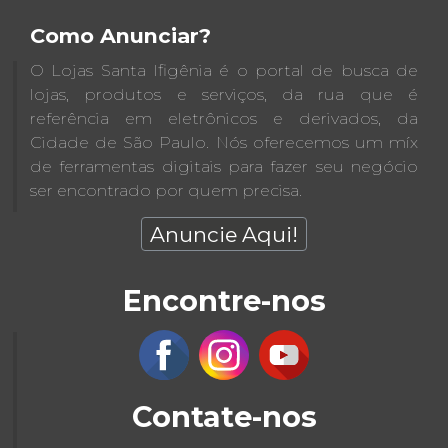
Como Anunciar?
O Lojas Santa Ifigênia é o portal de busca de
lojas, produtos e serviços, da rua que é
referência em eletrônicos e derivados, da
Cidade de São Paulo. Nós oferecemos um míx
de ferramentas digitais para fazer seu negócio
ser encontrado por quem precisa.
Anuncie Aqui!
Encontre-nos
Contate-nos