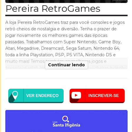
Pereira RetroGames
A loja Pereira RetroGames traz para você consoles e jogos
retrô cheios de nostalgia e diversão. Tenha o prazer de
jogar novamente os melhores games das épocas
passadas. Trabalhamos com Super Nintendo, Game Boy,
Atari, Megadrive, Dreamcast, Sega Saturn, Nintendo 64,
toda a linha Playstation, PSP, PS VITA, Nintendo DS e
muito mais! Temos também os melhores jogos e
Continuar lendo
acessórios retrô. Venha visitar nossa loja ou chama a gente
no Whatsapp!
VER ENDEREÇO
INSCREVER-SE