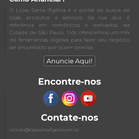
O Lojas Santa Ifigênia é o portal de busca de
lojas, produtos e serviços, da rua que é
referência em eletrônicos e derivados, da
Cidade de São Paulo. Nós oferecemos um míx
de ferramentas digitais para fazer seu negócio
ser encontrado por quem precisa.
Anuncie Aqui!
Encontre-nos
Contate-nos
contato@lojassantaifigenia.com.br