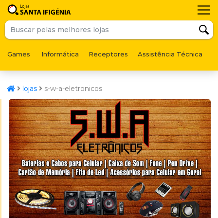
Games
Informática
Receptores
Assistência Técnica
F
lojas
s-w-a-eletronicos