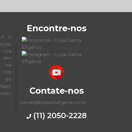
Encontre-nos
a é o
jas,
a rua
 em
s, da
 Nós
x de
fazer
Contate-nos
trado
contato@lojassantaifigenia.com.br
(11) 2050-2228