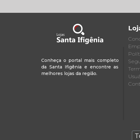
Loj
Cond
Emp
Polí
Conheça o portal mais completo
Segu
da Santa Ifigênia e encontre as
Term
melhores lojas da região.
Usuá
Cont
T