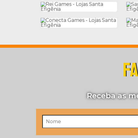
FA
Receba as me