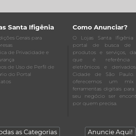
as Santa Ifigênia
Como Anunciar?
ições Gerais para
O Lojas Santa Ifigêni
resas
portal de busca de lo
tica de Privacidade e
produtos e serviços, d
rança
que é referência
os de Uso de Perfil de
eletrônicos e derivado
rio do Portal
Cidade de São Paulo.
atos
oferecemos um mí
ferramentas digitais para 
seu negócio ser encon
por quem precisa.
odas as Categorias
Anuncie Aqui!