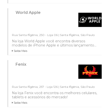
World Apple
Rua Santa Ifigênia, 250 - Loja 06 | Santa Ifigênia, São Paulo
Na loja World Apple você encontra diversos
modelos de iPhone Apple e últimos lançamento...
Saiba Mais
Fenix
Rua Santa Ifigênia, 257 - Loja 126 | Santa Ifigênia, São Paulo
Na loja Fenix você encontra os melhores celulares,
tablets e acessórios do mercado!
Saiba Mais