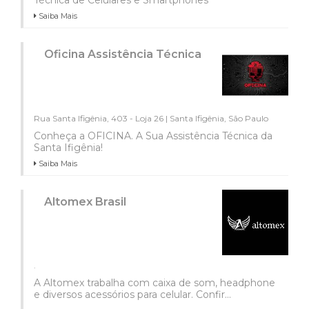
Técnica de Celulares e Smartphones
Saiba Mais
Oficina Assistência Técnica
Rua Santa Ifigênia, 403 - Loja 26 | Santa Ifigênia, São Paulo
Conheça a OFICINA. A Sua Assistência Técnica da
Santa Ifigênia!
Saiba Mais
Altomex Brasil
.
A Altomex trabalha com caixa de som, headphone
e diversos acessórios para celular. Confir...