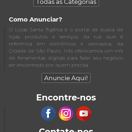
Todas as Categorias
Como Anunciar?
O Lojas Santa Ifigênia é o portal de busca de
lojas, produtos e serviços, da rua que é
referência em eletrônicos e derivados, da
Cidade de São Paulo. Nós oferecemos um míx
de ferramentas digitais para fazer seu negócio
ser encontrado por quem precisa.
Anuncie Aqui!
Encontre-nos
Contate-nos