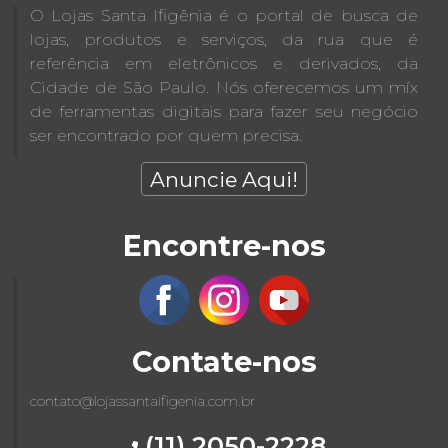
O Lojas Santa Ifigênia é o portal de busca de
lojas, produtos e serviços, da rua que é
referência em eletrônicos e derivados, da
Cidade de São Paulo. Nós oferecemos um míx
de ferramentas digitais para fazer seu negócio
ser encontrado por quem precisa.
Anuncie Aqui!
Encontre-nos
Contate-nos
contato@lojassantaifigenia.com.br
(11) 2050-2228