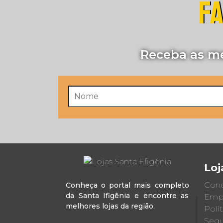
FA
Receba as me
Loj
Cond
Conheça o portal mais completo
da Santa Ifigênia e encontre as
Emp
melhores lojas da região.
Polí
Segu