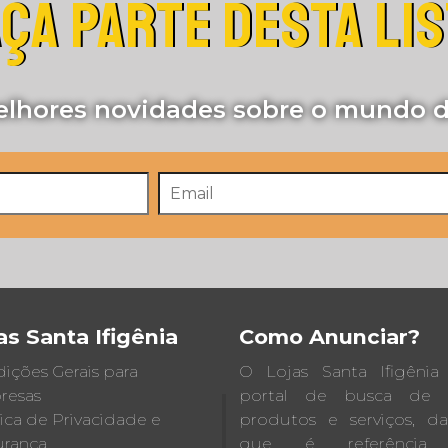
ÇA PARTE DESTA LI
lhores novidades sobre o mundo d
as Santa Ifigênia
Como Anunciar?
ições Gerais para
O Lojas Santa Ifigêni
resas
portal de busca de lo
tica de Privacidade e
produtos e serviços, d
rança
que é referência