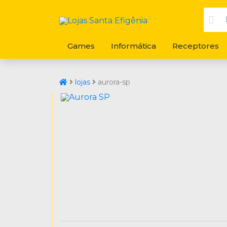
Games
Informática
Receptores
lojas
aurora-sp