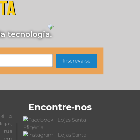
STA
a tecnologia.
Inscreva-se
Encontre-nos
a é o
jas,
a rua
 em