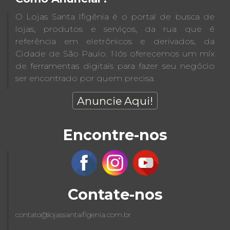
O Lojas Santa Ifigênia é o portal de busca de
lojas, produtos e serviços, da rua que é
referência em eletrônicos e derivados, da
Cidade de São Paulo. Nós oferecemos um míx
de ferramentas digitais para fazer seu negócio
ser encontrado por quem precisa.
Anuncie Aqui!
Encontre-nos
Contate-nos
contato@lojassantaifigenia.com.br