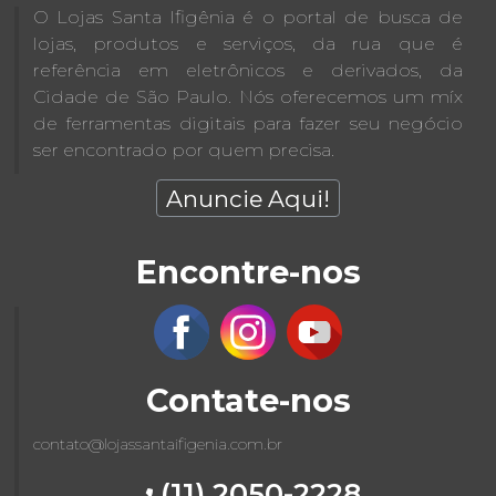
O Lojas Santa Ifigênia é o portal de busca de
lojas, produtos e serviços, da rua que é
referência em eletrônicos e derivados, da
Cidade de São Paulo. Nós oferecemos um míx
de ferramentas digitais para fazer seu negócio
ser encontrado por quem precisa.
Anuncie Aqui!
Encontre-nos
Contate-nos
contato@lojassantaifigenia.com.br
(11) 2050-2228