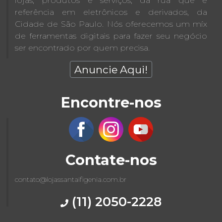
lojas, produtos e serviços, da rua que é
referência em eletrônicos e derivados, da
Cidade de São Paulo. Nós oferecemos um míx
de ferramentas digitais para fazer seu negócio
ser encontrado por quem precisa.
Anuncie Aqui!
Encontre-nos
Contate-nos
contato@lojassantaifigenia.com.br
(11) 2050-2228