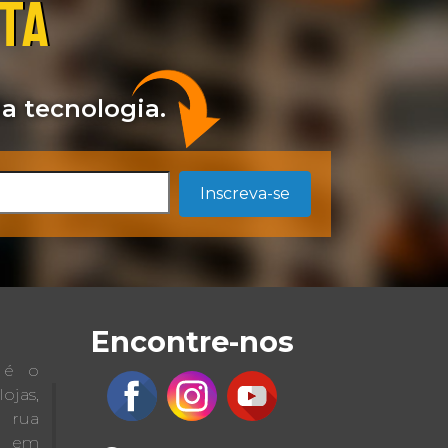
STA
a tecnologia.
Inscreva-se
Encontre-nos
a é o
jas,
a rua
 em