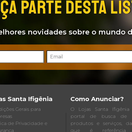
ÇA PARTE DESTA LI
lhores novidades sobre o mundo d
as Santa Ifigênia
Como Anunciar?
ições Gerais para
O Lojas Santa Ifigêni
resas
portal de busca de lo
tica de Privacidade e
produtos e serviços, d
rança
que é referência