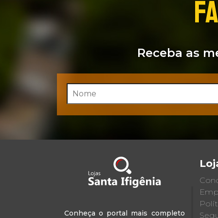
FA
Receba as me
Loj
Cond
Emp
Polí
Conheça o portal mais completo
Segu