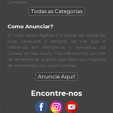
Contatos
Todas as Categorias
Como Anunciar?
O Lojas Santa Ifigênia é o portal de busca de
lojas, produtos e serviços, da rua que é
referência em eletrônicos e derivados, da
Cidade de São Paulo. Nós oferecemos um míx
de ferramentas digitais para fazer seu negócio
ser encontrado por quem precisa.
Anuncie Aqui!
Encontre-nos