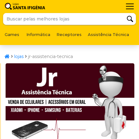
Games
Informática
Receptores
Assistência Técnica
F
lojas
jr-assistencia-tecnica