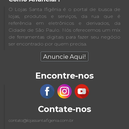
O Lojas Santa Ifigênia é o portal de busca de
lojas, produtos e serviços, da rua que é
referência em eletrônicos e derivados, da
Cidade de São Paulo. Nós oferecemos um míx
de ferramentas digitais para fazer seu negócio
ser encontrado por quem precisa.
Anuncie Aqui!
Encontre-nos
Contate-nos
contato@lojassantaifigenia.com.br