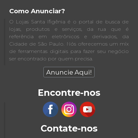
Como Anunciar?
O Lojas Santa Ifigênia é o portal de busca de
lojas, produtos e serviços, da rua que é
referência em eletrônicos e derivados, da
Cidade de São Paulo. Nós oferecemos um míx
de ferramentas digitais para fazer seu negócio
ser encontrado por quem precisa.
Anuncie Aqui!
Encontre-nos
Contate-nos