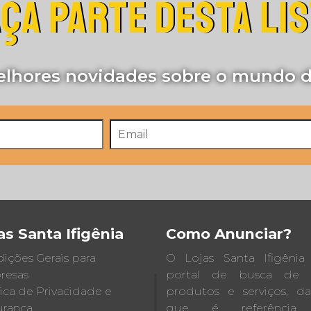
ÇA PARTE DESTA LI
lhores novidades sobre o mundo d
as Santa Ifigênia
Como Anunciar?
ições Gerais para
O Lojas Santa Ifigêni
resas
portal de busca de lo
tica de Privacidade e
produtos e serviços, d
rança
que é referência