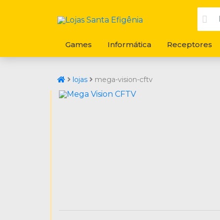
Games
Informática
Receptores
lojas
mega-vision-cftv