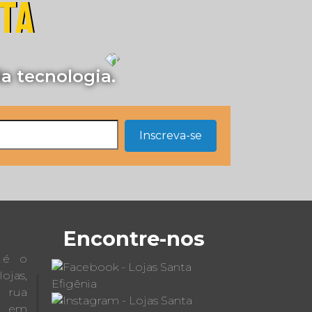
STA
a tecnologia.
Inscreva-se
Encontre-nos
a é o
jas,
a rua
 em