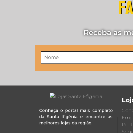
FA
Receba as me
Loj
Cond
Conheça o portal mais completo
da Santa Ifigênia e encontre as
Emp
melhores lojas da região.
Polí
Segu