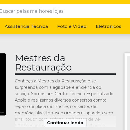
Assistência Técnica
Foto e Vídeo
Eletrônicos
Mestres da
Restauração
Conheça a Mestres da Restauração e se
surpreenda com a agilidade e eficiência do
serviço. Somos um Centro Técnico Especializado
Apple e realizamos diversos consertos como:
reparo de placa de iPhone; consertos de
memória; blacklight/sem imagem; aparelho sem
sinal; touch com defeito; problemas de wi-
Continuar lendo
fi/GPS/Bluetooth/Áudio, aparelho molhado e