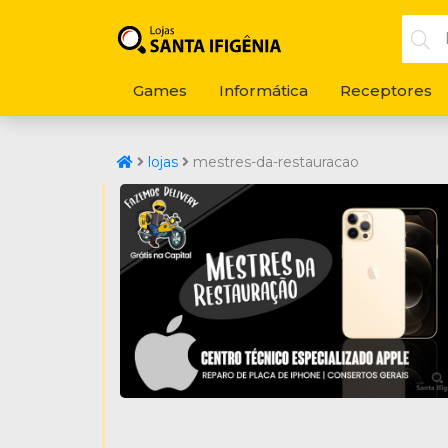
Games
Informática
Receptores
lojas
mestres-da-restauracao