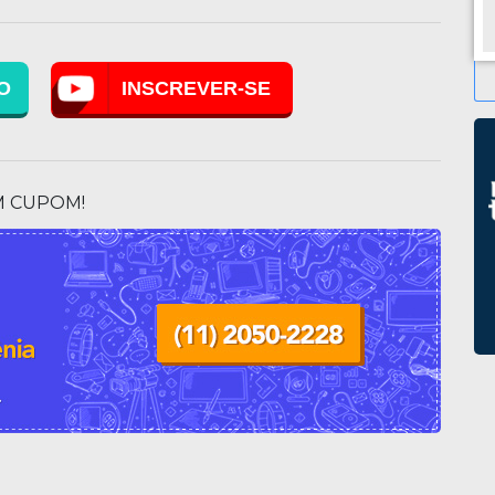
muito mais! Temos Delivery Grátis para a Capital!
Faça um orçamento na Mestres da Restauração
e comprove nossa qualidade!
O
INSCREVER-SE
M CUPOM!