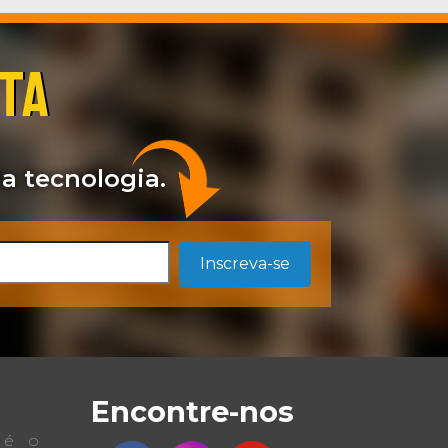
STA
a tecnologia.
Inscreva-se
Encontre-nos
a é o