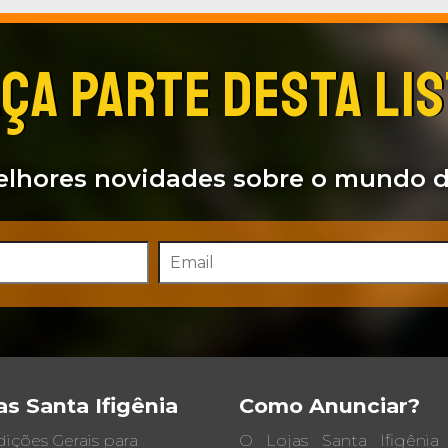
ÇA PARTE DESTA LI
lhores novidades sobre o mundo d
as Santa Ifigênia
Como Anunciar?
ições Gerais para
O Lojas Santa Ifigêni