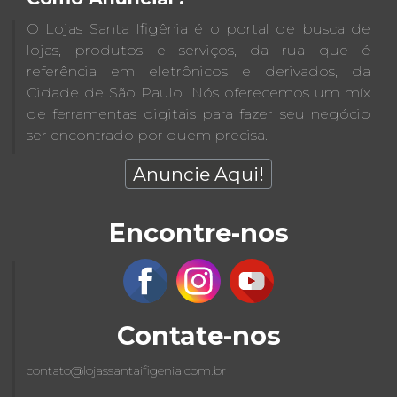
O Lojas Santa Ifigênia é o portal de busca de
lojas, produtos e serviços, da rua que é
referência em eletrônicos e derivados, da
Cidade de São Paulo. Nós oferecemos um míx
de ferramentas digitais para fazer seu negócio
ser encontrado por quem precisa.
Anuncie Aqui!
Encontre-nos
Contate-nos
contato@lojassantaifigenia.com.br