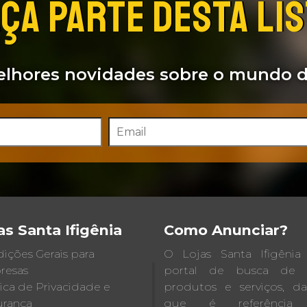
ÇA PARTE DESTA LI
lhores novidades sobre o mundo d
as Santa Ifigênia
Como Anunciar?
ições Gerais para
O Lojas Santa Ifigêni
resas
portal de busca de lo
tica de Privacidade e
produtos e serviços, d
rança
que é referência