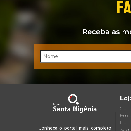
FA
Receba as me
Loj
Cond
Emp
Polí
Conheça o portal mais completo
Segu