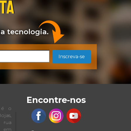
STA
a tecnologia.
Inscreva-se
Encontre-nos
a é o
jas,
a rua
 em