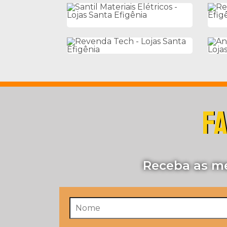
FA
Receba as me