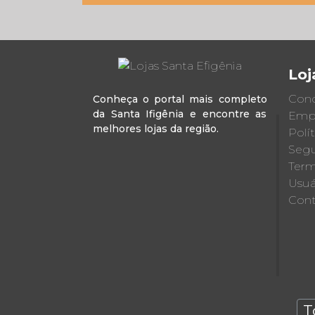
Loj
Cond
Conheça o portal mais completo
da Santa Ifigênia e encontre as
Emp
melhores lojas da região.
Polí
Segu
Term
Usuá
Cont
T