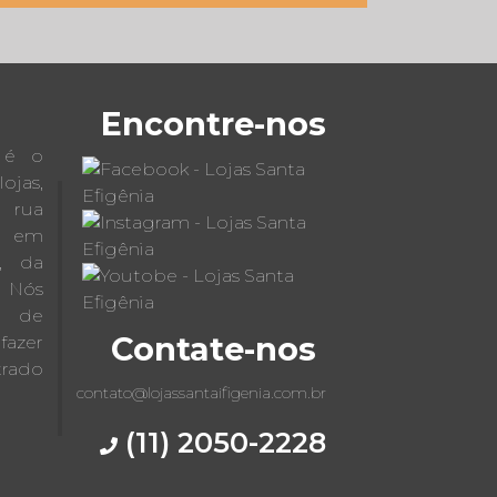
Encontre-nos
a é o
jas,
a rua
 em
s, da
 Nós
x de
Contate-nos
fazer
trado
contato@lojassantaifigenia.com.br
(11) 2050-2228