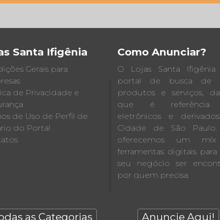
as Santa Ifigênia
Como Anunciar?
ições Gerais para
O Lojas Santa Ifigêni
resas
portal de busca de lo
tica de Privacidade e
produtos e serviços, d
rança
que é referência
os de Uso de Perfil de
eletrônicos e derivado
rio do Portal
Cidade de São Paulo.
atos
oferecemos um mí
ferramentas digitais para 
seu negócio ser encon
por quem precisa.
odas as Categorias
Anuncie Aqui!