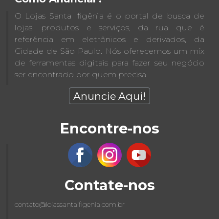
O Lojas Santa Ifigênia é o portal de busca de
lojas, produtos e serviços, da rua que é
referência em eletrônicos e derivados, da
Cidade de São Paulo. Nós oferecemos um míx
de ferramentas digitais para fazer seu negócio
ser encontrado por quem precisa.
Anuncie Aqui!
Encontre-nos
Contate-nos
contato@lojassantaifigenia.com.br