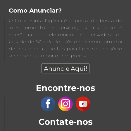
Como Anunciar?
O Lojas Santa Ifigênia é o portal de busca de
lojas, produtos e serviços, da rua que é
referência em eletrônicos e derivados, da
Cidade de São Paulo. Nós oferecemos um míx
de ferramentas digitais para fazer seu negócio
ser encontrado por quem precisa.
Anuncie Aqui!
Encontre-nos
Contate-nos