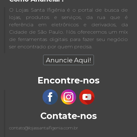
O Lojas Santa Ifigênia é o portal de busca de
lojas, produtos e serviços, da rua que é
referência em eletrônicos e derivados, da
Cidade de São Paulo. Nós oferecemos um míx
de ferramentas digitais para fazer seu negócio
ser encontrado por quem precisa.
Anuncie Aqui!
Encontre-nos
Contate-nos
contato@lojassantaifigenia.com.br