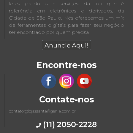
lojas, produtos e serviços, da rua que é
referência em eletrônicos e derivados, da
Cidade de São Paulo. Nós oferecemos um míx
de ferramentas digitais para fazer seu negócio
ser encontrado por quem precisa.
Anuncie Aqui!
Encontre-nos
Contate-nos
contato@lojassantaifigenia.com.br
(11) 2050-2228