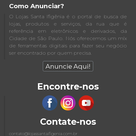
Como Anunciar?
O Lojas Santa Ifigênia é o portal de busca de
lojas, produtos e serviços, da rua que é
referência em eletrônicos e derivados, da
Cidade de São Paulo. Nós oferecemos um míx
de ferramentas digitais para fazer seu negócio
ser encontrado por quem precisa.
Anuncie Aqui!
Encontre-nos
Contate-nos
contato@lojassantaifigenia.com.br