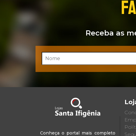
FA
Receba as me
Loj
Cond
Emp
Polí
Conheça o portal mais completo
Segu