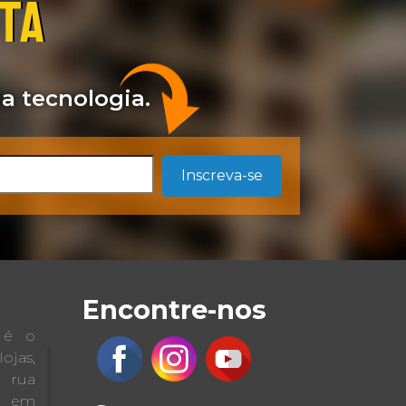
STA
a tecnologia.
Inscreva-se
Encontre-nos
a é o
jas,
a rua
 em