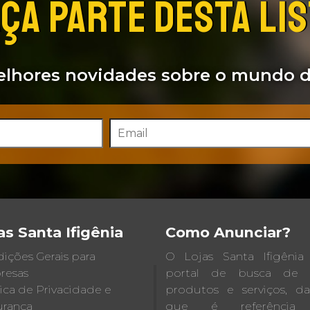
ÇA PARTE DESTA LI
lhores novidades sobre o mundo d
as Santa Ifigênia
Como Anunciar?
ições Gerais para
O Lojas Santa Ifigêni
resas
portal de busca de lo
tica de Privacidade e
produtos e serviços, d
rança
que é referência