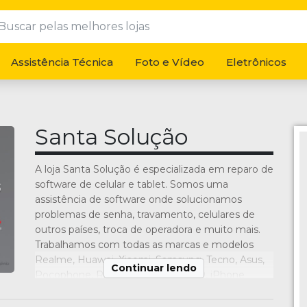
Assistência Técnica
Foto e Vídeo
Eletrônicos
Santa Solução
A loja Santa Solução é especializada em reparo de
software de celular e tablet. Somos uma
assistência de software onde solucionamos
problemas de senha, travamento, celulares de
outros países, troca de operadora e muito mais.
Trabalhamos com todas as marcas e modelos
Realme, Huawei, Xiaomi, Samsung, Tecno, Asus,
Continuar lendo
Pocophone, Redmi, Note 8, Note 9, iPhone
Apple, LG, Nokia e outras. Entre em contato
conosco, informe o seu problema e faça um