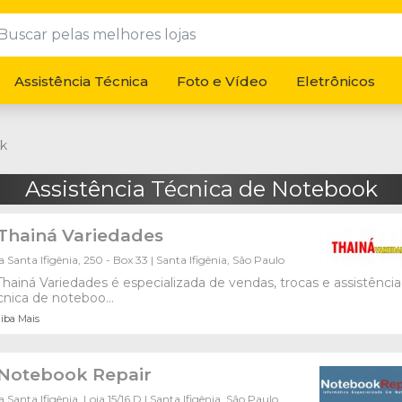
Assistência Técnica
Foto e Vídeo
Eletrônicos
ok
Assistência Técnica de Notebook
Thainá Variedades
 Santa Ifigênia, 250 - Box 33 | Santa Ifigênia, São Paulo
Thainá Variedades é especializada de vendas, trocas e assistência
cnica de noteboo...
iba Mais
Notebook Repair
 Santa Ifigênia, Loja 15/16 D | Santa Ifigênia, São Paulo