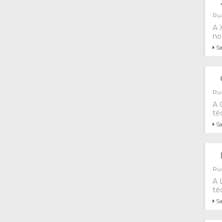
Rua
A 
no
Sa
Rua
A 
té
Sa
Rua
A 
té
Sa