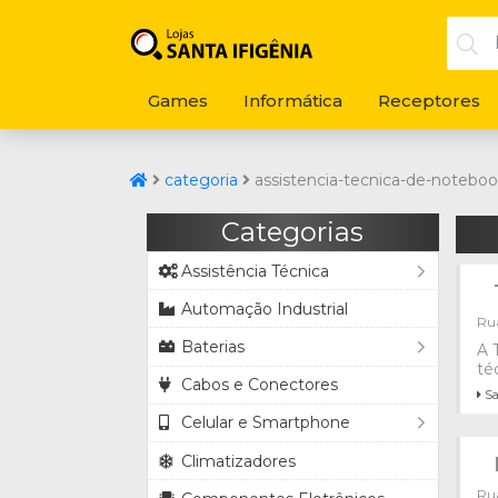
Games
Informática
Receptores
categoria
assistencia-tecnica-de-notebo
Categorias
Assistência Técnica
Automação Industrial
Rua
Baterias
A 
té
Cabos e Conectores
Sa
Celular e Smartphone
Climatizadores
Rua