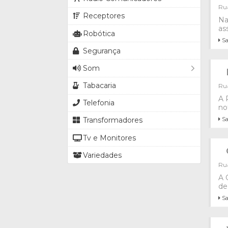
Rua
Receptores
Na
as
Robótica
Sa
Segurança
Som
Tabacaria
Rua
A 
Telefonia
no
Sa
Transformadores
Tv e Monitores
Variedades
Rua
A 
de
Sa