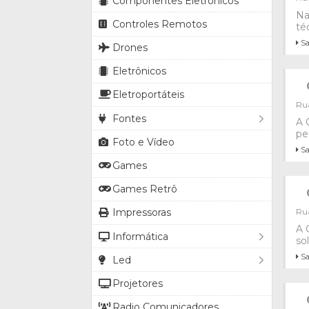
Componentes Eletrônicos
Na
Controles Remotos
té
Sa
Drones
Eletrônicos
Eletroportáteis
Rua
Fontes
A 
pe
Foto e Vídeo
Sa
Games
Games Retrô
Rua
Impressoras
A 
Informática
so
Sa
Led
Projetores
Radio Comunicadores